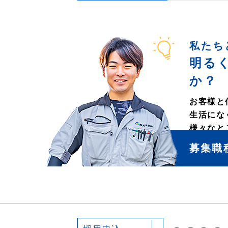
私たち
明る
か？
お客様と
生活にな
様々なと
募集職