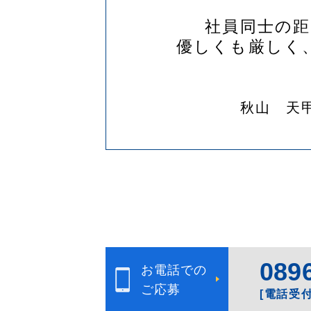
社員同士の
優しくも厳しく
秋山 天
089
お電話での
ご応募
[電話受付]