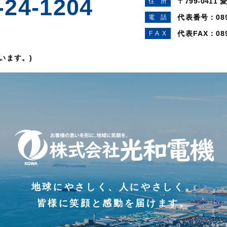
-24-1204
〒799-0411
愛
住
所
代表番号：
08
電
話
代表FAX：089
FA
X
）
います。)
地球にやさしく、人にやさしく。
皆様に笑顔と感動を届けます。