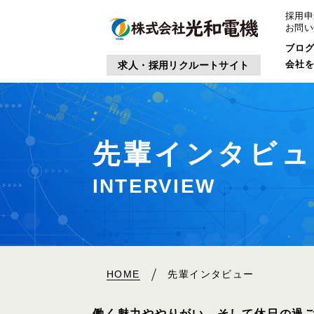
採用申
お問い
ブロ
会社
求人・採用リクルートサイト
先輩インタビュ
I
NTERVIEW
HOME
先輩インタビュー
働く魅力ややりがい、そして休日の過