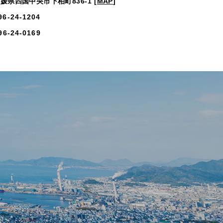
媛県四国中央市下柏町836-1
[
MAP
]
96-24-1204
6-24-0169