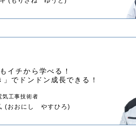
斗
(もりざね ゆうと)
でもイチから学べる！
き」でドンドン成長できる！
電気工事技術者
弘
(おおにし やすひろ)