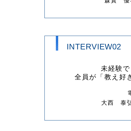
森實 優
INTERVIEW02
未経験
全員が「教え好
大西 泰