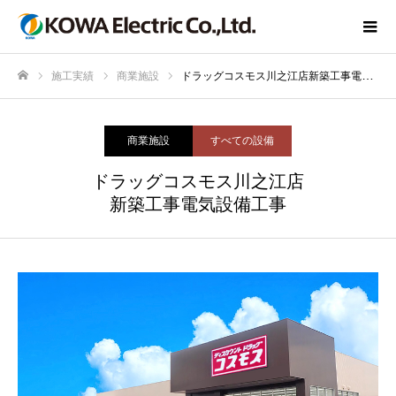
施工実績
商業施設
ドラッグコスモス川之江店新築工事電気設備工事
ホーム
商業施設
すべての設備
ドラッグコスモス川之江店
新築工事電気設備工事