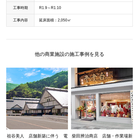
工事時期
R1.9～R1.10
工事内容
延床面積：2,050㎡
他の商業施設の施工事例を見る
祖谷美人 店舗新築に伴う 電
柴田辨治商店 店舗・作業場新