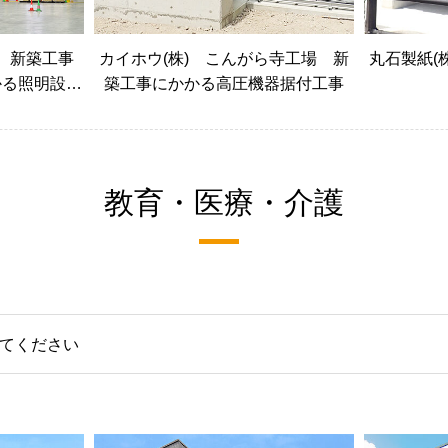
 新築工事
カイホウ(株) こんがら寺工場 新
丸石製紙(
かる照明設備
築工事にかかる高圧機器据付工事
教育・医療・介護
てください