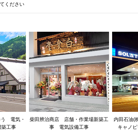
てください
伴う 電気・
柴田辨治商店 店舗・作業場新築工
内田石油(
増築工事
事 電気設備工事
キャノピ