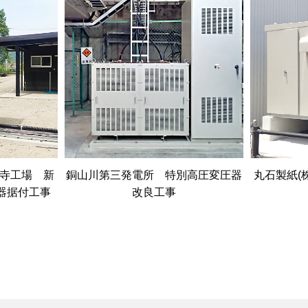
ら寺工場 新
銅山川第三発電所 特別高圧変圧器
丸石製紙(
器据付工事
改良工事