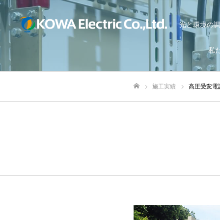
光と環境の
私
施工実績
高圧受変電
ホーム