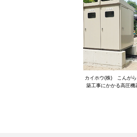
カイホウ(株) こんが
築工事にかかる高圧機