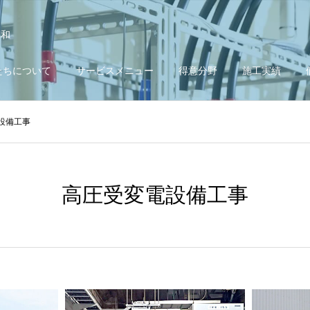
調和
たちについて
サービスメニュー
得意分野
施工実績
設備工事
高圧受変電設備工事