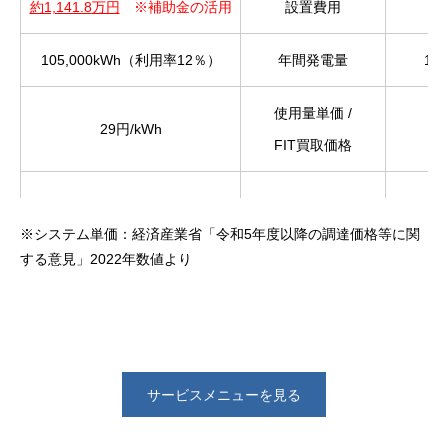
約1,141.8
万円
※補助金の活用
設置費用
105,000kWh（利用率12％）
年間発電量
10
使用量単価 /
29円/kWh
FIT買取価格
152.3万円
年間電気料金削減額 /
※システム単価：経済産業省「令和5年度以降の調達価格等に関
※自家消費率50%と仮定
年間売電収入
する意見」2022年数値より
約7.5年
約16.5
（1,142万円÷152万円）
投資回収
サービスメニューを見る