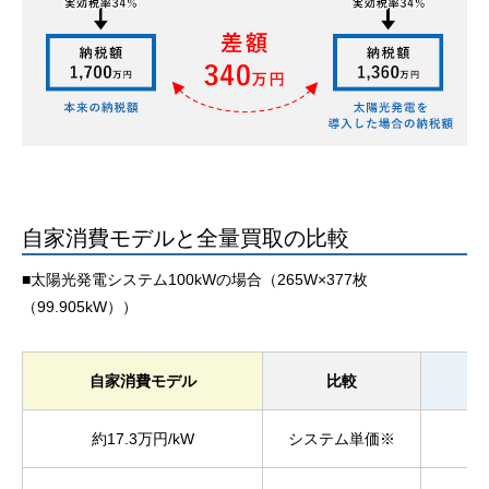
自家消費モデルと全量買取の比較
■太陽光発電システム100kWの場合（265W×377枚
（99.905kW））
自家消費モデル
比較
売
約17.3万円/kW
システム単価※